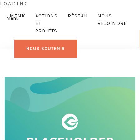
L
O
A
D
I
N
G
MENK
ACTIONS
RÉSEAU
NOUS
Menu
ET
REJOINDRE
PROJETS
NOUS SOUTENIR