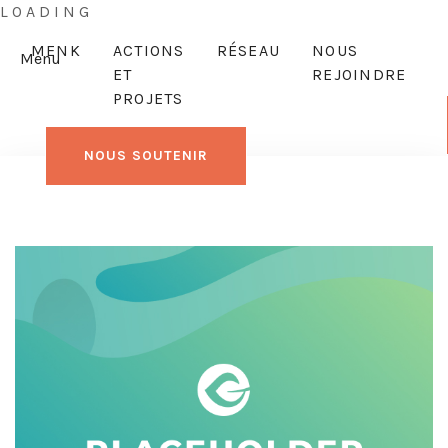
L
O
A
D
I
N
G
MENK
ACTIONS
RÉSEAU
NOUS
Menu
ET
REJOINDRE
PROJETS
NOUS SOUTENIR