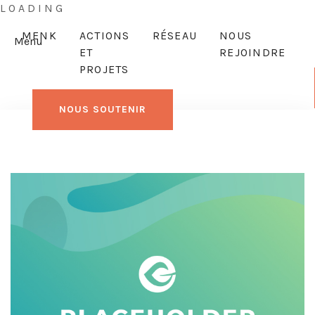
L
O
A
D
I
N
G
MENK
ACTIONS
RÉSEAU
NOUS
Menu
ET
REJOINDRE
PROJETS
NOUS SOUTENIR