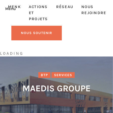
MENK
ACTIONS
RÉSEAU
NOUS
Menu
ET
REJOINDRE
PROJETS
NOUS SOUTENIR
L
O
A
D
I
N
G
BTP
SERVICES
MAEDIS GROUPE