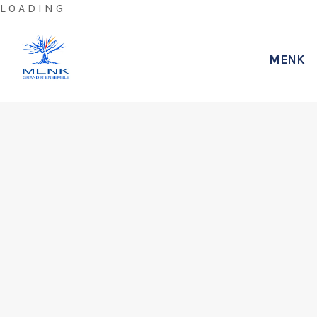
L
O
A
D
I
N
G
MENK